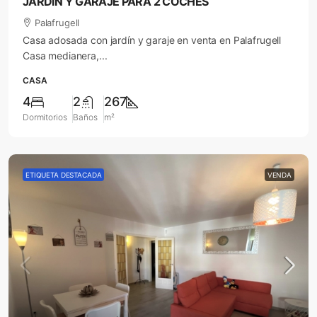
JARDÍN Y GARAJE PARA 2 COCHES
Palafrugell
Casa adosada con jardín y garaje en venta en Palafrugell
Casa medianera,...
CASA
4
2
267
Dormitorios
Baños
m²
ETIQUETA DESTACADA
VENDA