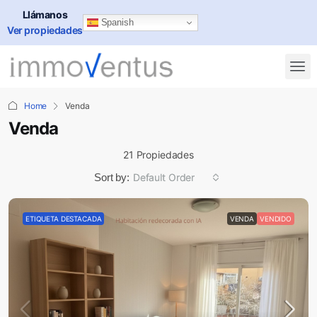
Llámanos
Spanish
Ver propiedades
Home
Venda
Venda
21 Propiedades
Sort by:
Default Order
ETIQUETA DESTACADA
VENDA
VENDIDO