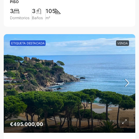
PISO
3
3
105
Dormitorios
Baños
m²
ETIQUETA DESTACADA
VENDA
€495.000,00