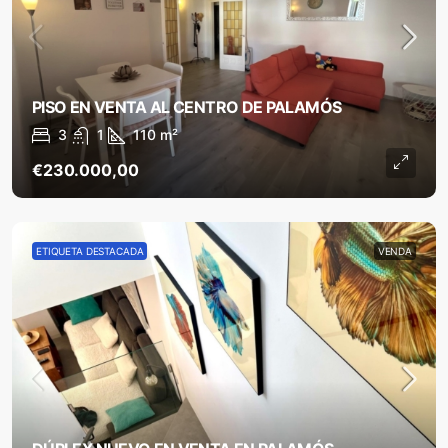
PISO EN VENTA AL CENTRO DE PALAMÓS
3
1
110
m²
€230.000,00
ETIQUETA DESTACADA
VENDA