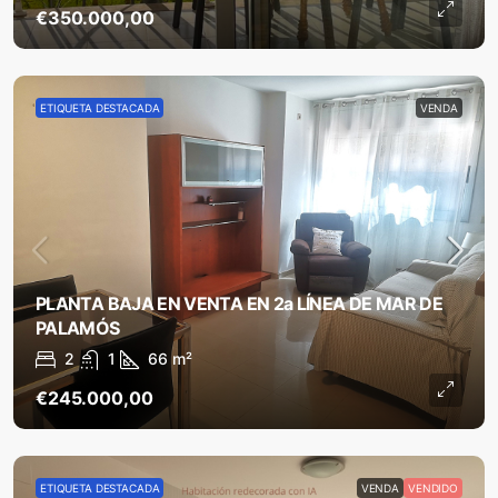
€350.000,00
ETIQUETA DESTACADA
VENDA
PLANTA BAJA EN VENTA EN 2a LÍNEA DE MAR DE
PALAMÓS
2
1
66
m²
€245.000,00
ETIQUETA DESTACADA
VENDA
VENDIDO