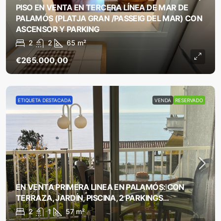
PISO EN VENTA EN TERCERA LÍNEA DE MAR DE
PALAMÓS (PLATJA GRAN /PASSEIG DEL MAR) CON
ASCENSOR Y PARKING
2
2
65
m²
€265.000,00
ETIQUETA DESTACADA
VENDA
RESERVADO
EN VENTA PRIMERA LINEA EN PALAMÓS: CON
TERRAZA, JARDÍN, PISCINA, 2 PARKINGS…
2
1
57
m²