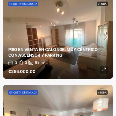
ETIQUETA DESTACADA
VENDA
PISO EN VENTA EN CALONGE: MUY CÉNTRICO,
CON ASCENSOR Y PARKING
3
2
88
m²
€255.000,00
ETIQUETA DESTACADA
VENDA