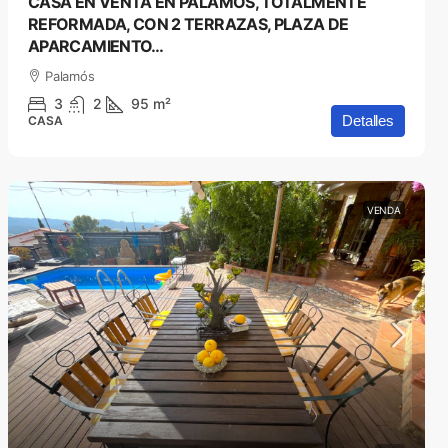
CASA EN VENTA EN PALAMÓS, TOTALMENTE
REFORMADA, CON 2 TERRAZAS, PLAZA DE
APARCAMIENTO…
Palamós
3
2
95
m²
Detalles
CASA
VENDA