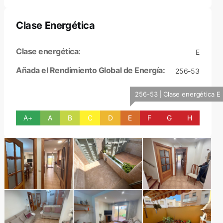
Clase Energética
Clase energética:
E
Añada el Rendimiento Global de Energía:
256-53
256-53 | Clase energética E
A+
A
B
C
D
E
F
G
H